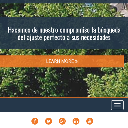
Hacemos de nuestro compromiso la búsqueda
del ajuste perfecto a sus necesidades
LEARN MORE
Toggl
navig
FACEBOOK
TWITTER
GOOGLE
LINKEDIN
YOUTUBE
PLUS