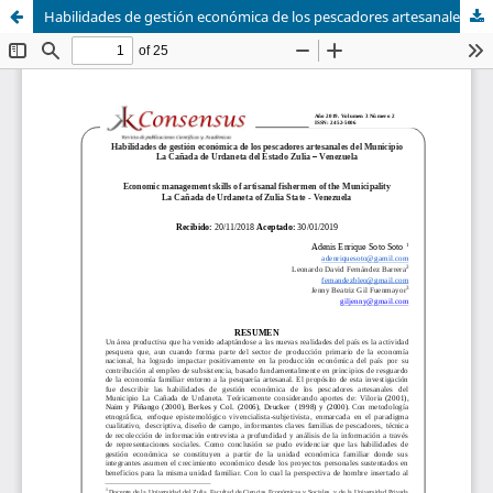
Habilidades de gestión económica de los pescadores artesanales del Municipio La Cañada de Urdaneta del Estado Zulia – Venezuela